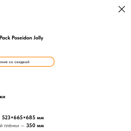
Pack Poseidon Jolly
ение со скидкой
ки
—
523×665×685 мм
й плёнки —
350 мм