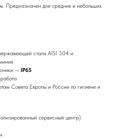
ом. Предназначен для средних и небольших
нержавеющей стали AISI 304 и
миния
роники —
IP65
 работа
ртам Совета Европы и России по гигиене и
ализированный сервисный центр)
ы.