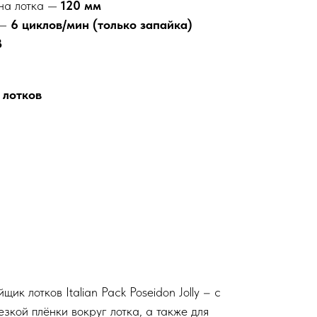
на лотка —
120 мм
 —
6 циклов/мин (только запайка)
В
 лотков
к лотков Italian Pack Poseidon Jolly – с
зкой плёнки вокруг лотка, а также для