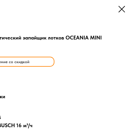
тический запайщик лотков OCEANIA MINI
ение со скидкой
ки
В
BUSCH 16 м³/ч