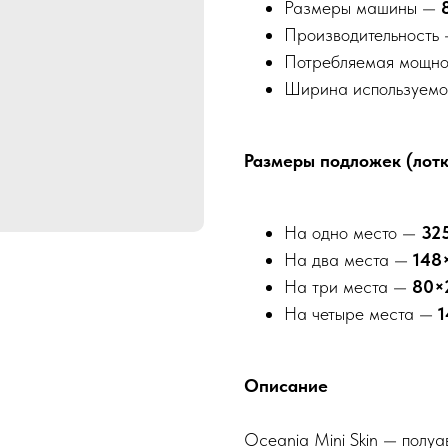
Размеры машины —
Производительность
Потребляемая мощн
Ширина используемо
Размеры подложек (лотк
На одно место —
32
На два места —
148
На три места —
80×
На четыре места —
1
Описание
Oceania Mini Skin — полу