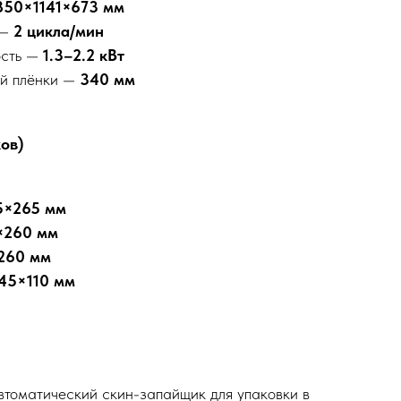
850×1141×673 мм
 —
2 цикла/мин
ость —
1.3–2.2 кВт
й плёнки —
340 мм
ов)
5×265 мм
×260 мм
260 мм
45×110 мм
автоматический скин-запайщик для упаковки в