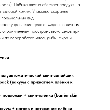
-pack). Плёнка плотно облегает продукт на
т «второй кожи». Упаковка сохраняет
у премиальный вид.
остое управление делают модель отличным
с ограниченным пространством, цехов при
ий по переработке мяса, рыбы, сыра и
тики
полуавтоматический скин-запайщик
-pack (вакуум с прижатием плёнки к
 —
подложки + скин-плёнка (barrier skin
акуум + нагрев и натяжение плёнки